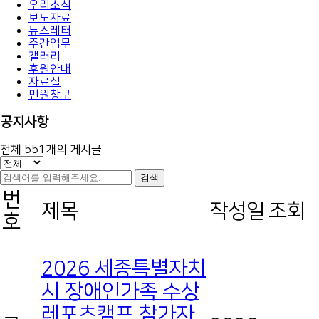
우리소식
보도자료
뉴스레터
주간업무
갤러리
후원안내
자료실
민원창구
공지사항
전체
551
개의 게시글
검색
번
제목
작성일
조회
호
2026 세종특별자치
시 장애인가족 수상
레포츠캠프 참가자