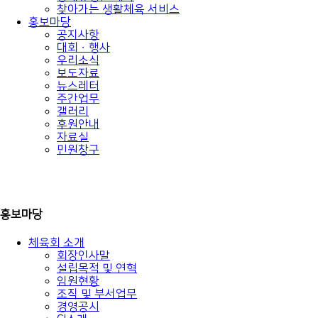
찾아가는 생활체육 서비스
홍보마당
공지사항
대회ㆍ행사
우리소식
보도자료
뉴스레터
주간업무
갤러리
후원안내
자료실
민원창구
홍보마당
체육회 소개
회장인사말
설립목적 및 연혁
임원현황
조직 및 부서업무
경영공시