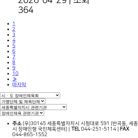
2026-04-29
|
조회
364
1
2
3
4
5
6
7
8
9
10
»
마지막
주소
(우)30145 세종특별자치시 시청대로 591 (반곡동, 세종
시 장애인형 국민체육센터)
|
TEL
044-251-5114
|
FAX
044-865-1552