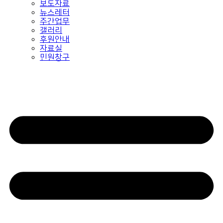
보도자료
뉴스레터
주간업무
갤러리
후원안내
자료실
민원창구