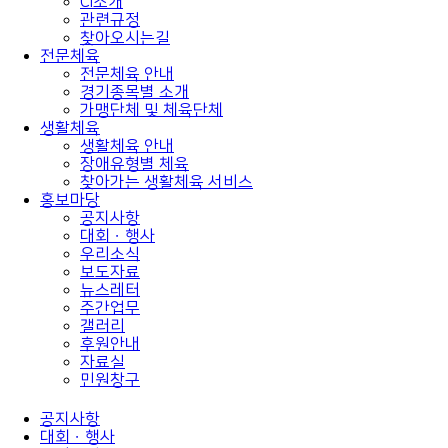
CI소개
관련규정
찾아오시는길
전문체육
전문체육 안내
경기종목별 소개
가맹단체 및 체육단체
생활체육
생활체육 안내
장애유형별 체육
찾아가는 생활체육 서비스
홍보마당
공지사항
대회ㆍ행사
우리소식
보도자료
뉴스레터
주간업무
갤러리
후원안내
자료실
민원창구
공지사항
대회ㆍ행사