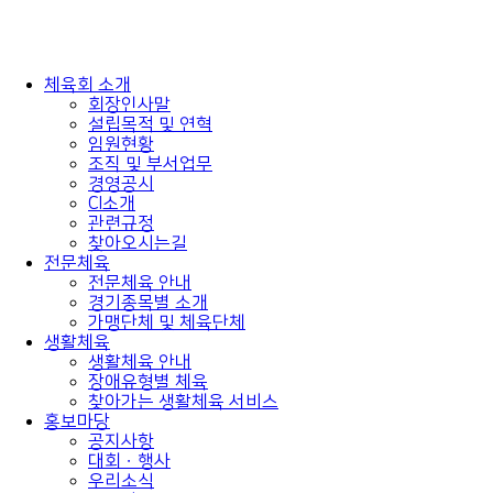
콘
텐
츠
로
체육회 소개
건
회장인사말
너
설립목적 및 연혁
뛰
임원현황
기
조직 및 부서업무
경영공시
CI소개
관련규정
찾아오시는길
전문체육
전문체육 안내
경기종목별 소개
가맹단체 및 체육단체
생활체육
생활체육 안내
장애유형별 체육
찾아가는 생활체육 서비스
홍보마당
공지사항
대회ㆍ행사
우리소식