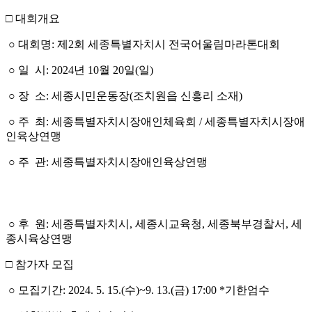
□ 대회개요
○
대회명
:
제
2
회 세종특별자치시 전국어울림마라톤대회
○ 일 시
: 2024
년
10
월
20
일
(
일
)
○ 장 소
:
세종시민운동장
(
조치원읍 신흥리 소재
)
○ 주 최
:
세종특별자치시장애인체육회
/
세종특별자치시장애
인육상연맹
○ 주 관
:
세종특별자치시장애인육상연맹
○ 후 원
:
세종특별자치시
,
세종시교육청
,
세종북부경찰서
,
세
종시육상연맹
□ 참가자 모집
○ 모집기간: 2024. 5. 15.(수)~9. 13.(금) 17:00 *기한엄수