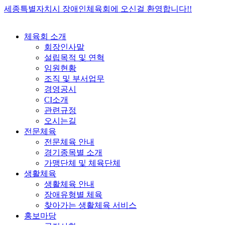
콘
세종특별자치시 장애인체육회에 오신걸 환영합니다!!
텐
츠
체육회 소개
로
회장인사말
건
설립목적 및 연혁
너
임원현황
뛰
조직 및 부서업무
기
경영공시
CI소개
관련규정
오시는길
전문체육
전문체육 안내
경기종목별 소개
가맹단체 및 체육단체
생활체육
생활체육 안내
장애유형별 체육
찾아가는 생활체육 서비스
홍보마당