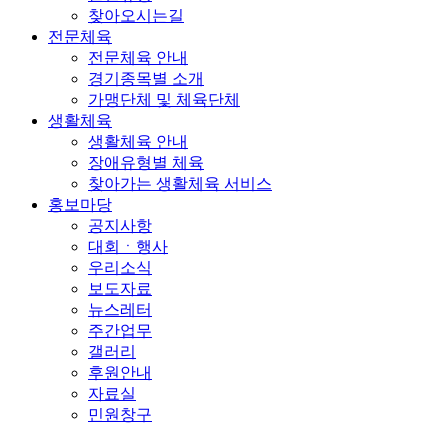
찾아오시는길
전문체육
전문체육 안내
경기종목별 소개
가맹단체 및 체육단체
생활체육
생활체육 안내
장애유형별 체육
찾아가는 생활체육 서비스
홍보마당
공지사항
대회ㆍ행사
우리소식
보도자료
뉴스레터
주간업무
갤러리
후원안내
자료실
민원창구