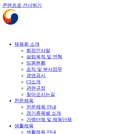
콘텐츠로 건너뛰기
체육회 소개
회장인사말
설립목적 및 연혁
임원현황
조직 및 부서업무
경영공시
CI소개
관련규정
찾아오시는길
전문체육
전문체육 안내
경기종목별 소개
가맹단체 및 체육단체
생활체육
생활체육 안내