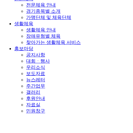
전문체육 안내
경기종목별 소개
가맹단체 및 체육단체
생활체육
생활체육 안내
장애유형별 체육
찾아가는 생활체육 서비스
홍보마당
공지사항
대회ㆍ행사
우리소식
보도자료
뉴스레터
주간업무
갤러리
후원안내
자료실
민원창구