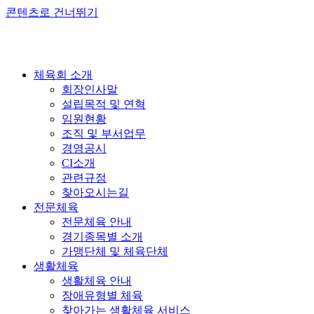
콘텐츠로 건너뛰기
체육회 소개
회장인사말
설립목적 및 연혁
임원현황
조직 및 부서업무
경영공시
CI소개
관련규정
찾아오시는길
전문체육
전문체육 안내
경기종목별 소개
가맹단체 및 체육단체
생활체육
생활체육 안내
장애유형별 체육
찾아가는 생활체육 서비스