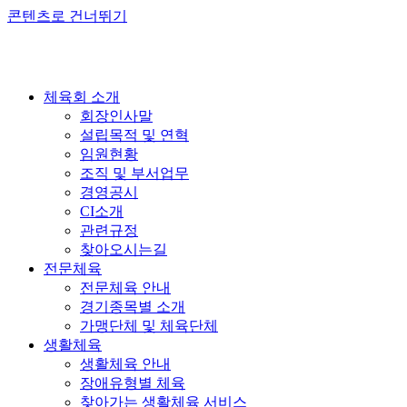
콘텐츠로 건너뛰기
체육회 소개
회장인사말
설립목적 및 연혁
임원현황
조직 및 부서업무
경영공시
CI소개
관련규정
찾아오시는길
전문체육
전문체육 안내
경기종목별 소개
가맹단체 및 체육단체
생활체육
생활체육 안내
장애유형별 체육
찾아가는 생활체육 서비스