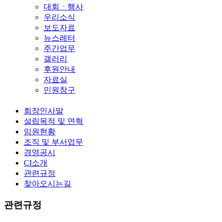
대회ㆍ행사
우리소식
보도자료
뉴스레터
주간업무
갤러리
후원안내
자료실
민원창구
회장인사말
설립목적 및 연혁
임원현황
조직 및 부서업무
경영공시
CI소개
관련규정
찾아오시는길
관련규정