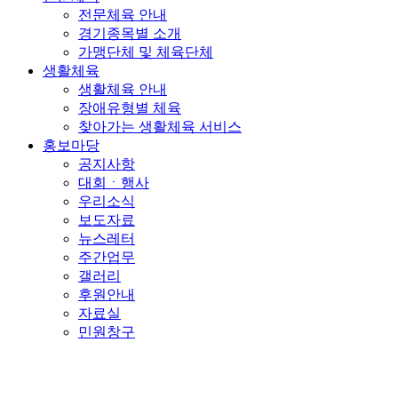
전문체육 안내
경기종목별 소개
가맹단체 및 체육단체
생활체육
생활체육 안내
장애유형별 체육
찾아가는 생활체육 서비스
홍보마당
공지사항
대회ㆍ행사
우리소식
보도자료
뉴스레터
주간업무
갤러리
후원안내
자료실
민원창구