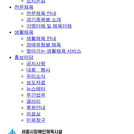
오시는길
전문체육
전문체육 안내
경기종목별 소개
가맹단체 및 체육단체
생활체육
생활체육 안내
장애유형별 체육
찾아가는 생활체육 서비스
홍보마당
공지사항
대회ㆍ행사
우리소식
보도자료
뉴스레터
주간업무
갤러리
후원안내
자료실
민원창구