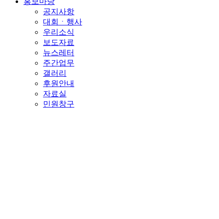
홍보마당
공지사항
대회ㆍ행사
우리소식
보도자료
뉴스레터
주간업무
갤러리
후원안내
자료실
민원창구