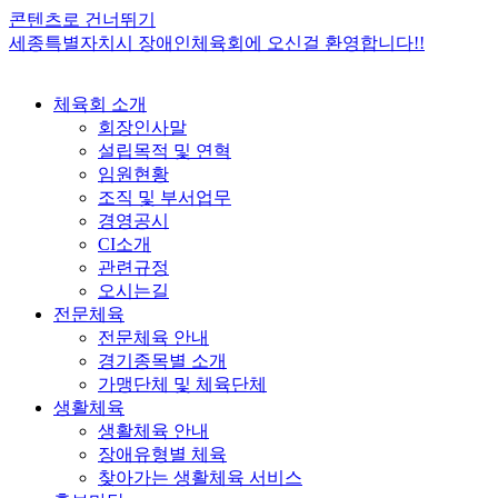
콘텐츠로 건너뛰기
세종특별자치시 장애인체육회에 오신걸 환영합니다!!
체육회 소개
회장인사말
설립목적 및 연혁
임원현황
조직 및 부서업무
경영공시
CI소개
관련규정
오시는길
전문체육
전문체육 안내
경기종목별 소개
가맹단체 및 체육단체
생활체육
생활체육 안내
장애유형별 체육
찾아가는 생활체육 서비스