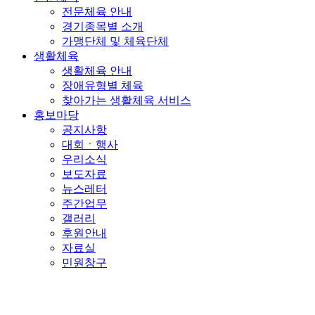
전문체육 안내
경기종목별 소개
가맹단체 및 체육단체
생활체육
생활체육 안내
장애유형별 체육
찾아가는 생활체육 서비스
홍보마당
공지사항
대회ㆍ행사
우리소식
보도자료
뉴스레터
주간업무
갤러리
후원안내
자료실
민원창구