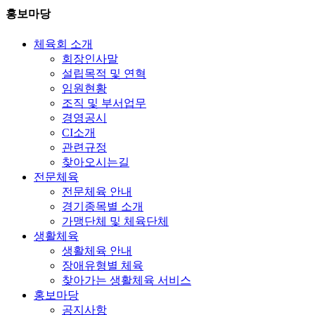
홍보마당
체육회 소개
회장인사말
설립목적 및 연혁
임원현황
조직 및 부서업무
경영공시
CI소개
관련규정
찾아오시는길
전문체육
전문체육 안내
경기종목별 소개
가맹단체 및 체육단체
생활체육
생활체육 안내
장애유형별 체육
찾아가는 생활체육 서비스
홍보마당
공지사항