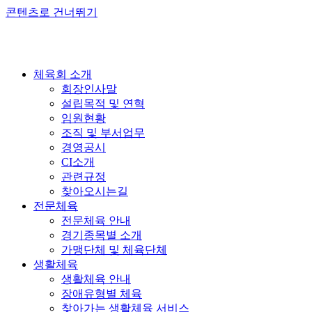
콘텐츠로 건너뛰기
체육회 소개
회장인사말
설립목적 및 연혁
임원현황
조직 및 부서업무
경영공시
CI소개
관련규정
찾아오시는길
전문체육
전문체육 안내
경기종목별 소개
가맹단체 및 체육단체
생활체육
생활체육 안내
장애유형별 체육
찾아가는 생활체육 서비스