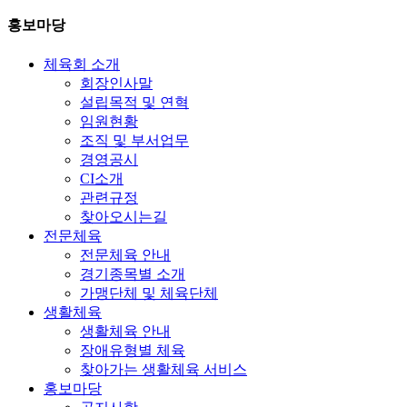
홍보마당
체육회 소개
회장인사말
설립목적 및 연혁
임원현황
조직 및 부서업무
경영공시
CI소개
관련규정
찾아오시는길
전문체육
전문체육 안내
경기종목별 소개
가맹단체 및 체육단체
생활체육
생활체육 안내
장애유형별 체육
찾아가는 생활체육 서비스
홍보마당