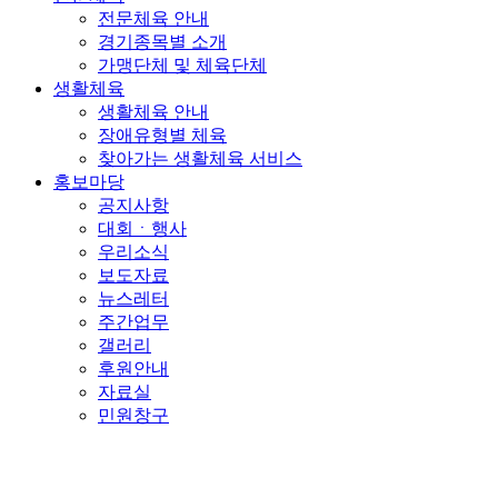
전문체육 안내
경기종목별 소개
가맹단체 및 체육단체
생활체육
생활체육 안내
장애유형별 체육
찾아가는 생활체육 서비스
홍보마당
공지사항
대회ㆍ행사
우리소식
보도자료
뉴스레터
주간업무
갤러리
후원안내
자료실
민원창구