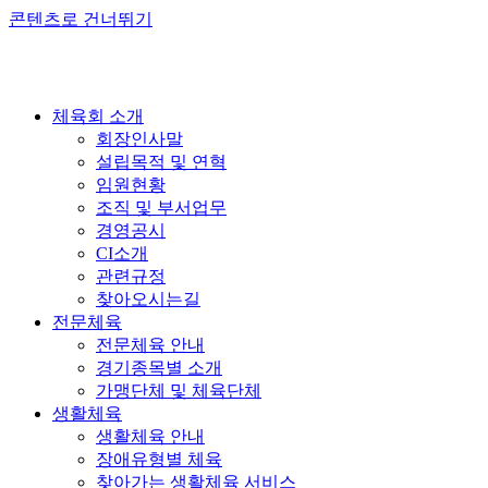
콘텐츠로 건너뛰기
체육회 소개
회장인사말
설립목적 및 연혁
임원현황
조직 및 부서업무
경영공시
CI소개
관련규정
찾아오시는길
전문체육
전문체육 안내
경기종목별 소개
가맹단체 및 체육단체
생활체육
생활체육 안내
장애유형별 체육
찾아가는 생활체육 서비스