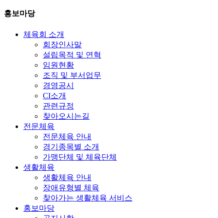
홍보마당
체육회 소개
회장인사말
설립목적 및 연혁
임원현황
조직 및 부서업무
경영공시
CI소개
관련규정
찾아오시는길
전문체육
전문체육 안내
경기종목별 소개
가맹단체 및 체육단체
생활체육
생활체육 안내
장애유형별 체육
찾아가는 생활체육 서비스
홍보마당