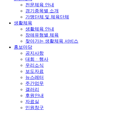
전문체육 안내
경기종목별 소개
가맹단체 및 체육단체
생활체육
생활체육 안내
장애유형별 체육
찾아가는 생활체육 서비스
홍보마당
공지사항
대회ㆍ행사
우리소식
보도자료
뉴스레터
주간업무
갤러리
후원안내
자료실
민원창구