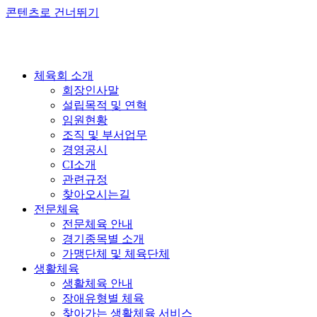
콘텐츠로 건너뛰기
체육회 소개
회장인사말
설립목적 및 연혁
임원현황
조직 및 부서업무
경영공시
CI소개
관련규정
찾아오시는길
전문체육
전문체육 안내
경기종목별 소개
가맹단체 및 체육단체
생활체육
생활체육 안내
장애유형별 체육
찾아가는 생활체육 서비스