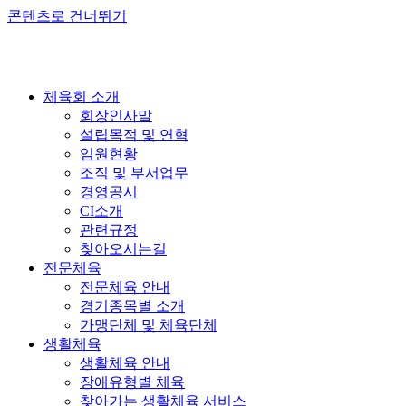
콘텐츠로 건너뛰기
체육회 소개
회장인사말
설립목적 및 연혁
임원현황
조직 및 부서업무
경영공시
CI소개
관련규정
찾아오시는길
전문체육
전문체육 안내
경기종목별 소개
가맹단체 및 체육단체
생활체육
생활체육 안내
장애유형별 체육
찾아가는 생활체육 서비스