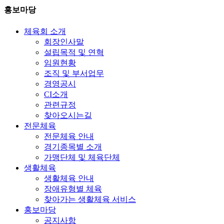
홍보마당
체육회 소개
회장인사말
설립목적 및 연혁
임원현황
조직 및 부서업무
경영공시
CI소개
관련규정
찾아오시는길
전문체육
전문체육 안내
경기종목별 소개
가맹단체 및 체육단체
생활체육
생활체육 안내
장애유형별 체육
찾아가는 생활체육 서비스
홍보마당
공지사항