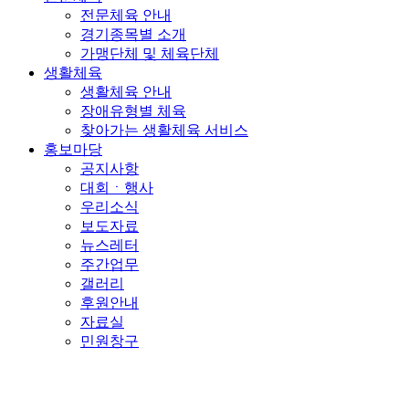
전문체육 안내
경기종목별 소개
가맹단체 및 체육단체
생활체육
생활체육 안내
장애유형별 체육
찾아가는 생활체육 서비스
홍보마당
공지사항
대회ㆍ행사
우리소식
보도자료
뉴스레터
주간업무
갤러리
후원안내
자료실
민원창구