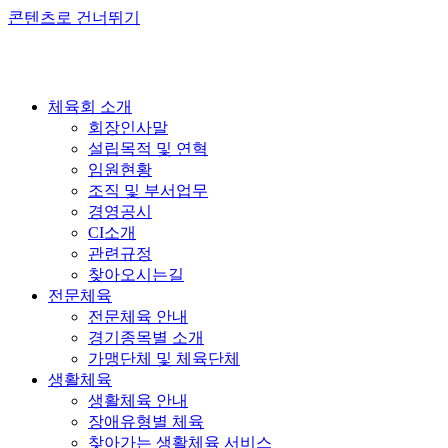
콘텐츠로 건너뛰기
체육회 소개
회장인사말
설립목적 및 연혁
임원현황
조직 및 부서업무
경영공시
CI소개
관련규정
찾아오시는길
전문체육
전문체육 안내
경기종목별 소개
가맹단체 및 체육단체
생활체육
생활체육 안내
장애유형별 체육
찾아가는 생활체육 서비스