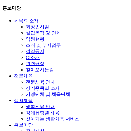
홍보마당
체육회 소개
회장인사말
설립목적 및 연혁
임원현황
조직 및 부서업무
경영공시
CI소개
관련규정
찾아오시는길
전문체육
전문체육 안내
경기종목별 소개
가맹단체 및 체육단체
생활체육
생활체육 안내
장애유형별 체육
찾아가는 생활체육 서비스
홍보마당