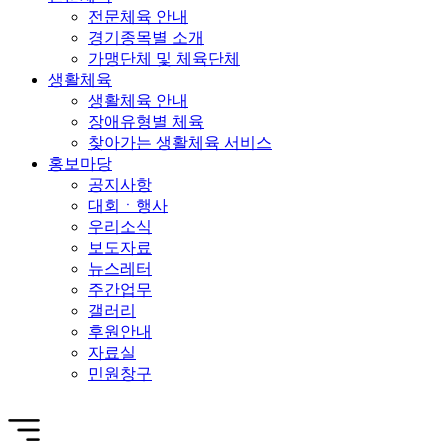
전문체육 안내
경기종목별 소개
가맹단체 및 체육단체
생활체육
생활체육 안내
장애유형별 체육
찾아가는 생활체육 서비스
홍보마당
공지사항
대회ㆍ행사
우리소식
보도자료
뉴스레터
주간업무
갤러리
후원안내
자료실
민원창구