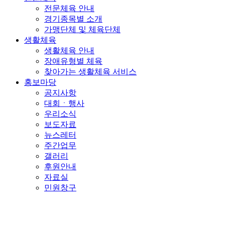
전문체육 안내
경기종목별 소개
가맹단체 및 체육단체
생활체육
생활체육 안내
장애유형별 체육
찾아가는 생활체육 서비스
홍보마당
공지사항
대회ㆍ행사
우리소식
보도자료
뉴스레터
주간업무
갤러리
후원안내
자료실
민원창구