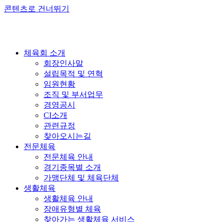
콘텐츠로 건너뛰기
체육회 소개
회장인사말
설립목적 및 연혁
임원현황
조직 및 부서업무
경영공시
CI소개
관련규정
찾아오시는길
전문체육
전문체육 안내
경기종목별 소개
가맹단체 및 체육단체
생활체육
생활체육 안내
장애유형별 체육
찾아가는 생활체육 서비스