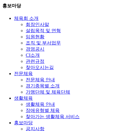
홍보마당
체육회 소개
회장인사말
설립목적 및 연혁
임원현황
조직 및 부서업무
경영공시
CI소개
관련규정
찾아오시는길
전문체육
전문체육 안내
경기종목별 소개
가맹단체 및 체육단체
생활체육
생활체육 안내
장애유형별 체육
찾아가는 생활체육 서비스
홍보마당
공지사항