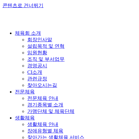
콘텐츠로 건너뛰기
체육회 소개
회장인사말
설립목적 및 연혁
임원현황
조직 및 부서업무
경영공시
CI소개
관련규정
찾아오시는길
전문체육
전문체육 안내
경기종목별 소개
가맹단체 및 체육단체
생활체육
생활체육 안내
장애유형별 체육
찾아가는 생활체육 서비스