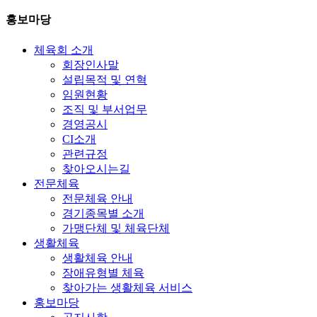
홍보마당
체육회 소개
회장인사말
설립목적 및 연혁
임원현황
조직 및 부서업무
경영공시
CI소개
관련규정
찾아오시는길
전문체육
전문체육 안내
경기종목별 소개
가맹단체 및 체육단체
생활체육
생활체육 안내
장애유형별 체육
찾아가는 생활체육 서비스
홍보마당