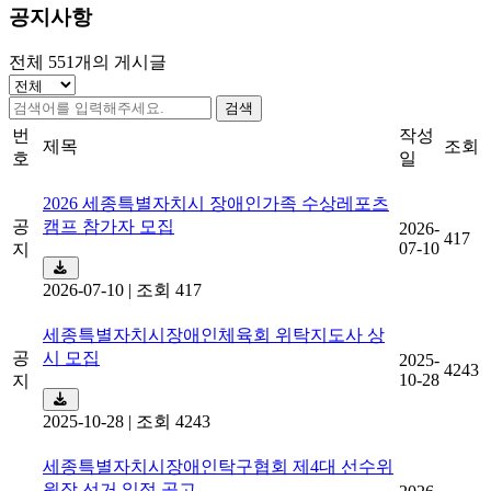
공지사항
전체
551
개의 게시글
검색
번
작성
제목
조회
호
일
2026 세종특별자치시 장애인가족 수상레포츠
공
캠프 참가자 모집
2026-
417
07-10
지
2026-07-10
|
조회 417
세종특별자치시장애인체육회 위탁지도사 상
공
시 모집
2025-
4243
10-28
지
2025-10-28
|
조회 4243
세종특별자치시장애인탁구협회 제4대 선수위
원장 선거 일정 공고