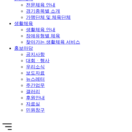
전문체육 안내
경기종목별 소개
가맹단체 및 체육단체
생활체육
생활체육 안내
장애유형별 체육
찾아가는 생활체육 서비스
홍보마당
공지사항
대회ㆍ행사
우리소식
보도자료
뉴스레터
주간업무
갤러리
후원안내
자료실
민원창구