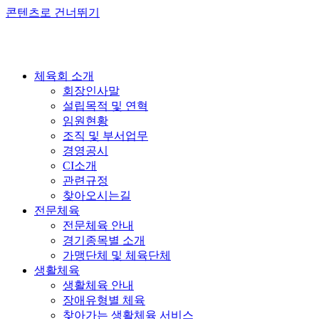
콘텐츠로 건너뛰기
체육회 소개
회장인사말
설립목적 및 연혁
임원현황
조직 및 부서업무
경영공시
CI소개
관련규정
찾아오시는길
전문체육
전문체육 안내
경기종목별 소개
가맹단체 및 체육단체
생활체육
생활체육 안내
장애유형별 체육
찾아가는 생활체육 서비스