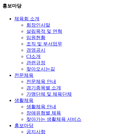
홍보마당
체육회 소개
회장인사말
설립목적 및 연혁
임원현황
조직 및 부서업무
경영공시
CI소개
관련규정
찾아오시는길
전문체육
전문체육 안내
경기종목별 소개
가맹단체 및 체육단체
생활체육
생활체육 안내
장애유형별 체육
찾아가는 생활체육 서비스
홍보마당
공지사항