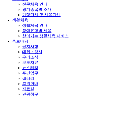
전문체육 안내
경기종목별 소개
가맹단체 및 체육단체
생활체육
생활체육 안내
장애유형별 체육
찾아가는 생활체육 서비스
홍보마당
공지사항
대회ㆍ행사
우리소식
보도자료
뉴스레터
주간업무
갤러리
후원안내
자료실
민원창구