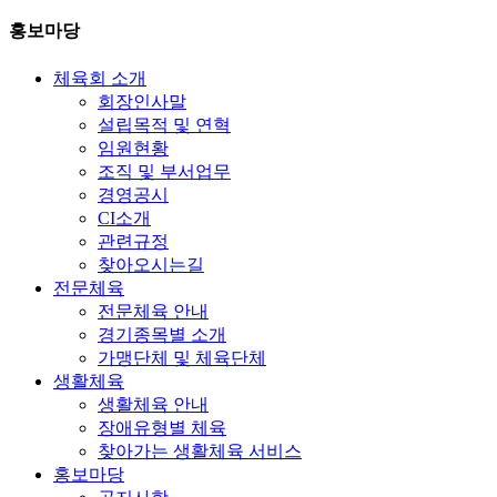
홍보마당
체육회 소개
회장인사말
설립목적 및 연혁
임원현황
조직 및 부서업무
경영공시
CI소개
관련규정
찾아오시는길
전문체육
전문체육 안내
경기종목별 소개
가맹단체 및 체육단체
생활체육
생활체육 안내
장애유형별 체육
찾아가는 생활체육 서비스
홍보마당