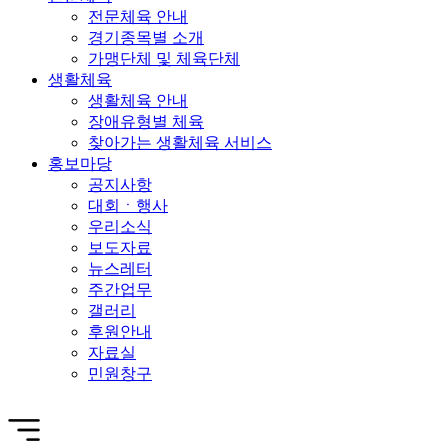
전문체육 안내
경기종목별 소개
가맹단체 및 체육단체
생활체육
생활체육 안내
장애유형별 체육
찾아가는 생활체육 서비스
홍보마당
공지사항
대회ㆍ행사
우리소식
보도자료
뉴스레터
주간업무
갤러리
후원안내
자료실
민원창구