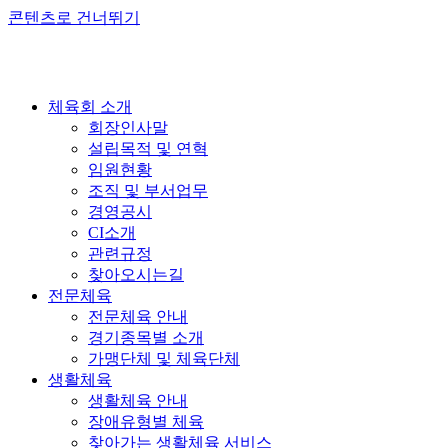
콘텐츠로 건너뛰기
체육회 소개
회장인사말
설립목적 및 연혁
임원현황
조직 및 부서업무
경영공시
CI소개
관련규정
찾아오시는길
전문체육
전문체육 안내
경기종목별 소개
가맹단체 및 체육단체
생활체육
생활체육 안내
장애유형별 체육
찾아가는 생활체육 서비스