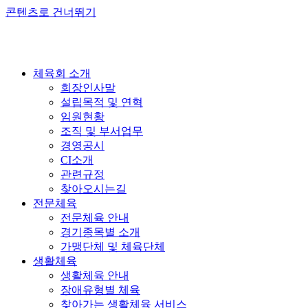
콘텐츠로 건너뛰기
체육회 소개
회장인사말
설립목적 및 연혁
임원현황
조직 및 부서업무
경영공시
CI소개
관련규정
찾아오시는길
전문체육
전문체육 안내
경기종목별 소개
가맹단체 및 체육단체
생활체육
생활체육 안내
장애유형별 체육
찾아가는 생활체육 서비스