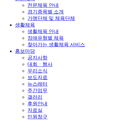
전문체육 안내
경기종목별 소개
가맹단체 및 체육단체
생활체육
생활체육 안내
장애유형별 체육
찾아가는 생활체육 서비스
홍보마당
공지사항
대회ㆍ행사
우리소식
보도자료
뉴스레터
주간업무
갤러리
후원안내
자료실
민원창구