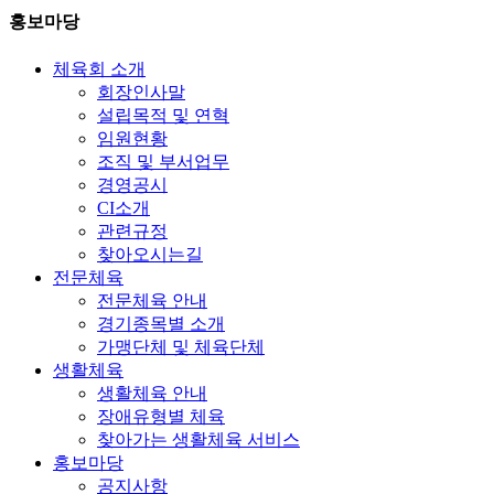
홍보마당
체육회 소개
회장인사말
설립목적 및 연혁
임원현황
조직 및 부서업무
경영공시
CI소개
관련규정
찾아오시는길
전문체육
전문체육 안내
경기종목별 소개
가맹단체 및 체육단체
생활체육
생활체육 안내
장애유형별 체육
찾아가는 생활체육 서비스
홍보마당
공지사항