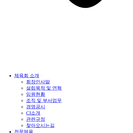
체육회 소개
회장인사말
설립목적 및 연혁
임원현황
조직 및 부서업무
경영공시
CI소개
관련규정
찾아오시는길
전문체육