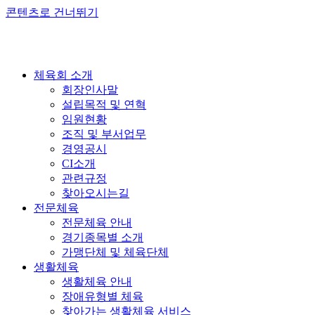
콘텐츠로 건너뛰기
체육회 소개
회장인사말
설립목적 및 연혁
임원현황
조직 및 부서업무
경영공시
CI소개
관련규정
찾아오시는길
전문체육
전문체육 안내
경기종목별 소개
가맹단체 및 체육단체
생활체육
생활체육 안내
장애유형별 체육
찾아가는 생활체육 서비스