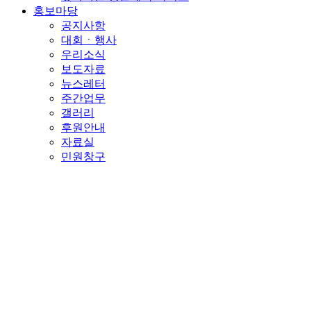
홍보마당
공지사항
대회ㆍ행사
우리소식
보도자료
뉴스레터
주간업무
갤러리
후원안내
자료실
민원창구