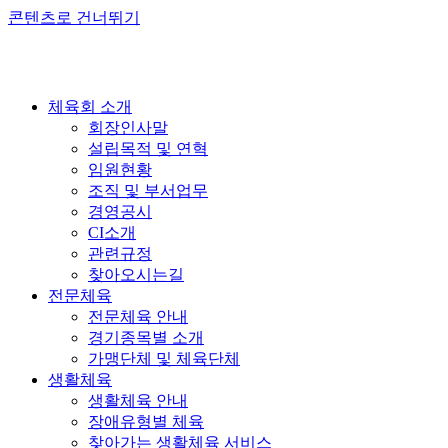
콘텐츠로 건너뛰기
체육회 소개
회장인사말
설립목적 및 연혁
임원현황
조직 및 부서업무
경영공시
CI소개
관련규정
찾아오시는길
전문체육
전문체육 안내
경기종목별 소개
가맹단체 및 체육단체
생활체육
생활체육 안내
장애유형별 체육
찾아가는 생활체육 서비스