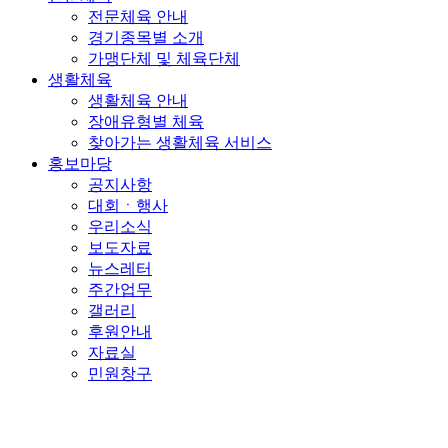
전문체육 안내
경기종목별 소개
가맹단체 및 체육단체
생활체육
생활체육 안내
장애유형별 체육
찾아가는 생활체육 서비스
홍보마당
공지사항
대회ㆍ행사
우리소식
보도자료
뉴스레터
주간업무
갤러리
후원안내
자료실
민원창구