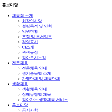
홍보마당
체육회 소개
회장인사말
설립목적 및 연혁
임원현황
조직 및 부서업무
경영공시
CI소개
관련규정
찾아오시는길
전문체육
전문체육 안내
경기종목별 소개
가맹단체 및 체육단체
생활체육
생활체육 안내
장애유형별 체육
찾아가는 생활체육 서비스
홍보마당
공지사항