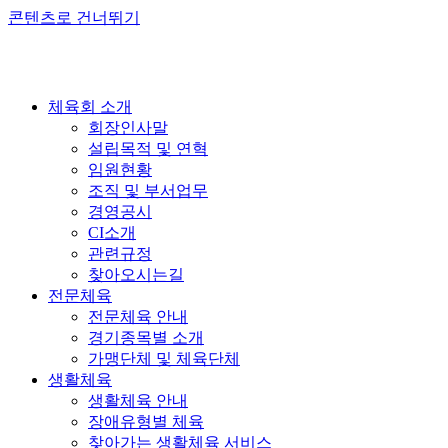
콘텐츠로 건너뛰기
체육회 소개
회장인사말
설립목적 및 연혁
임원현황
조직 및 부서업무
경영공시
CI소개
관련규정
찾아오시는길
전문체육
전문체육 안내
경기종목별 소개
가맹단체 및 체육단체
생활체육
생활체육 안내
장애유형별 체육
찾아가는 생활체육 서비스