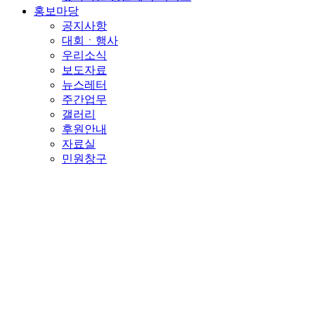
홍보마당
공지사항
대회ㆍ행사
우리소식
보도자료
뉴스레터
주간업무
갤러리
후원안내
자료실
민원창구