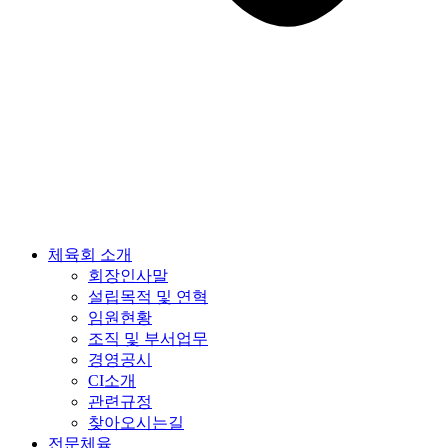
체육회 소개
회장인사말
설립목적 및 연혁
임원현황
조직 및 부서업무
경영공시
CI소개
관련규정
찾아오시는길
전문체육