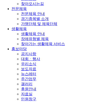
찾아오시는길
전문체육
전문체육 안내
경기종목별 소개
가맹단체 및 체육단체
생활체육
생활체육 안내
장애유형별 체육
찾아가는 생활체육 서비스
홍보마당
공지사항
대회ㆍ행사
우리소식
보도자료
뉴스레터
주간업무
갤러리
후원안내
자료실
민원창구