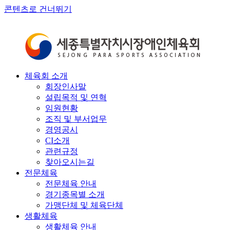
콘텐츠로 건너뛰기
체육회 소개
회장인사말
설립목적 및 연혁
임원현황
조직 및 부서업무
경영공시
CI소개
관련규정
찾아오시는길
전문체육
전문체육 안내
경기종목별 소개
가맹단체 및 체육단체
생활체육
생활체육 안내