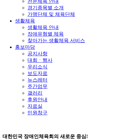
전문체육 안내
경기종목별 소개
가맹단체 및 체육단체
생활체육
생활체육 안내
장애유형별 체육
찾아가는 생활체육 서비스
홍보마당
공지사항
대회ㆍ행사
우리소식
보도자료
뉴스레터
주간업무
갤러리
후원안내
자료실
민원창구
대한민국 장애인체육회의 새로운 중심!