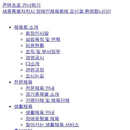
콘텐츠로 건너뛰기
세종특별자치시 장애인체육회에 오신걸 환영합니다!!
체육회 소개
회장인사말
설립목적 및 연혁
임원현황
조직 및 부서업무
경영공시
CI소개
관련규정
오시는길
전문체육
전문체육 안내
경기종목별 소개
가맹단체 및 체육단체
생활체육
생활체육 안내
장애유형별 체육
찾아가는 생활체육 서비스