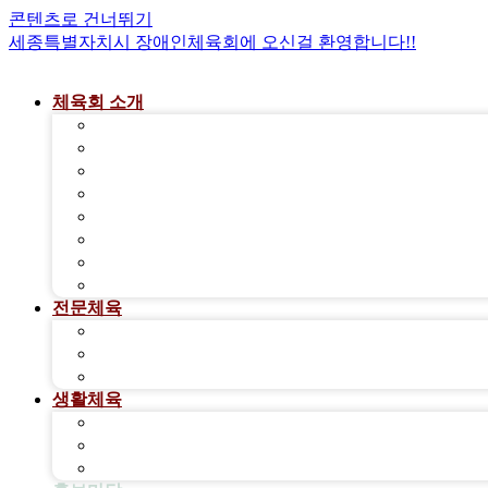
콘텐츠로 건너뛰기
세종특별자치시 장애인체육회에 오신걸 환영합니다!!
체육회 소개
회장인사말
설립목적 및 연혁
임원현황
조직 및 부서업무
경영공시
CI소개
관련규정
오시는길
전문체육
전문체육 안내
경기종목별 소개
가맹단체 및 체육단체
생활체육
생활체육 안내
장애유형별 체육
찾아가는 생활체육 서비스