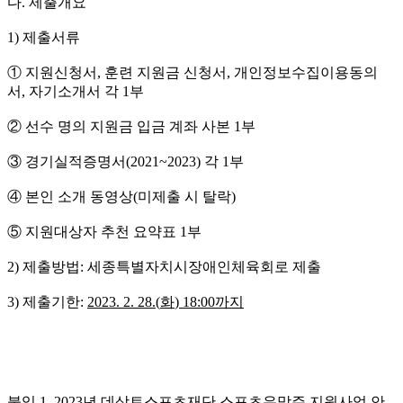
다
.
제출개요
1)
제출서류
① 지원신청서
,
훈련 지원금 신청서
,
개인정보수집이용동의
서
,
자기소개서 각
1
부
② 선수 명의 지원금 입금 계좌 사본
1
부
③ 경기실적증명서
(2021~2023)
각
1
부
④ 본인 소개 동영상
(
미제출 시 탈락
)
⑤ 지원대상자 추천 요약표
1
부
2)
제출방법
:
세종특별자치시장애인체육회로 제출
3)
제출기한
:
2023. 2. 28.(
화
) 18:00
까지
붙임
1. 2023년 데상트스포츠재단 스포츠유망주 지원사업 안