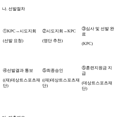
나
.
선발절차
③심사 및 선발 완
①
KPC
→시도지회
②시도지회→
KPC
료
(
선발 요청
)
(
명단 추천
)
(KPC)
⑤훈련지원금 지
④선발결과 통보
⑤최종승인
급
((
재
)
데상트스포츠재
((
재
)
데상트스포츠재
(
데상트스포츠재
단
)
단
)
단
)