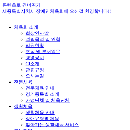
콘텐츠로 건너뛰기
세종특별자치시 장애인체육회에 오신걸 환영합니다!!
체육회 소개
회장인사말
설립목적 및 연혁
임원현황
조직 및 부서업무
경영공시
CI소개
관련규정
오시는길
전문체육
전문체육 안내
경기종목별 소개
가맹단체 및 체육단체
생활체육
생활체육 안내
장애유형별 체육
찾아가는 생활체육 서비스