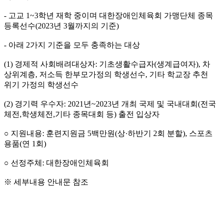
-
고교
1~3
학년 재학 중이며 대한장애인체육회 가맹단체 종목
등록선수
(2023
년
3
월까지의 기준
)
-
아래
2
가지 기준을 모두 충족하는 대상
(1)
경제적 사회배려대상자
:
기초생활수급자
(
생계급여자
),
차
상위계층
,
저소득 한부모가정의 학생선수
,
기타 학교장 추천
위기 가정의 학생선수
(2)
경기력 우수자
: 2021
년
~2023
년 개최 국제 및 국내대회
(
전국
체전
,
학생체전
,
기타 종목대회 등
)
출전 입상자
○ 지원내용
:
훈련지원금
5
백만원
(
상
·
하반기
2
회 분할
),
스포츠
용품
(
연
1
회
)
○ 선정주체
:
대한장애인체육회
※ 세부내용 안내문 참조