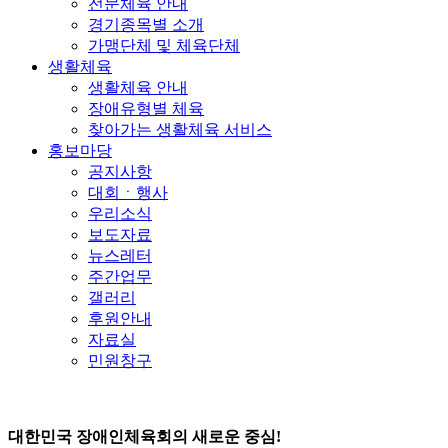
전문체육 안내
경기종목별 소개
가맹단체 및 체육단체
생활체육
생활체육 안내
장애유형별 체육
찾아가는 생활체육 서비스
홍보마당
공지사항
대회ㆍ행사
우리소식
보도자료
뉴스레터
주간업무
갤러리
후원안내
자료실
민원창구
대한민국 장애인체육회의 새로운 중심!