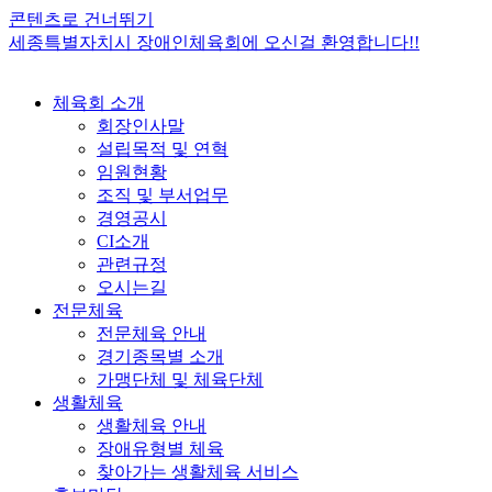
콘텐츠로 건너뛰기
세종특별자치시 장애인체육회에 오신걸 환영합니다!!
체육회 소개
회장인사말
설립목적 및 연혁
임원현황
조직 및 부서업무
경영공시
CI소개
관련규정
오시는길
전문체육
전문체육 안내
경기종목별 소개
가맹단체 및 체육단체
생활체육
생활체육 안내
장애유형별 체육
찾아가는 생활체육 서비스