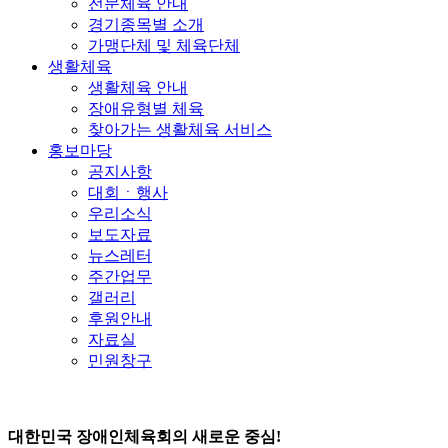
전문체육 안내
경기종목별 소개
가맹단체 및 체육단체
생활체육
생활체육 안내
장애유형별 체육
찾아가는 생활체육 서비스
홍보마당
공지사항
대회ㆍ행사
우리소식
보도자료
뉴스레터
주간업무
갤러리
후원안내
자료실
민원창구
대한민국 장애인체육회의 새로운 중심!