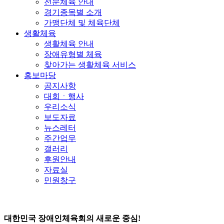
전문체육 안내
경기종목별 소개
가맹단체 및 체육단체
생활체육
생활체육 안내
장애유형별 체육
찾아가는 생활체육 서비스
홍보마당
공지사항
대회ㆍ행사
우리소식
보도자료
뉴스레터
주간업무
갤러리
후원안내
자료실
민원창구
대한민국 장애인체육회의 새로운 중심!