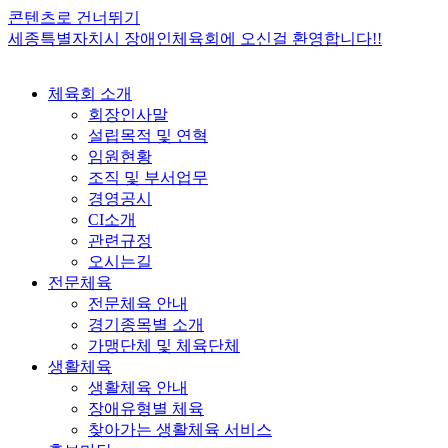
콘텐츠로 건너뛰기
세종특별자치시 장애인체육회에 오신걸 환영합니다!!
체육회 소개
회장인사말
설립목적 및 연혁
임원현황
조직 및 부서업무
경영공시
CI소개
관련규정
오시는길
전문체육
전문체육 안내
경기종목별 소개
가맹단체 및 체육단체
생활체육
생활체육 안내
장애유형별 체육
찾아가는 생활체육 서비스