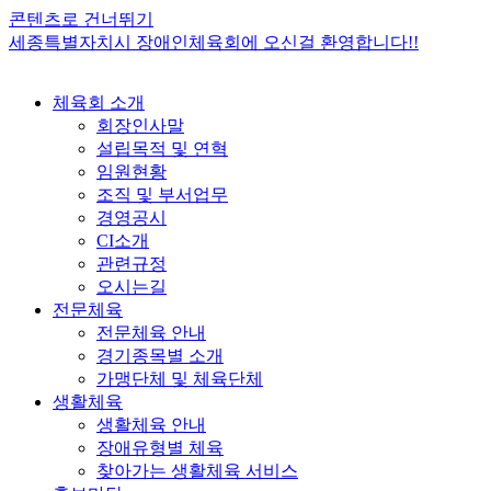
콘텐츠로 건너뛰기
세종특별자치시 장애인체육회에 오신걸 환영합니다!!
체육회 소개
회장인사말
설립목적 및 연혁
임원현황
조직 및 부서업무
경영공시
CI소개
관련규정
오시는길
전문체육
전문체육 안내
경기종목별 소개
가맹단체 및 체육단체
생활체육
생활체육 안내
장애유형별 체육
찾아가는 생활체육 서비스