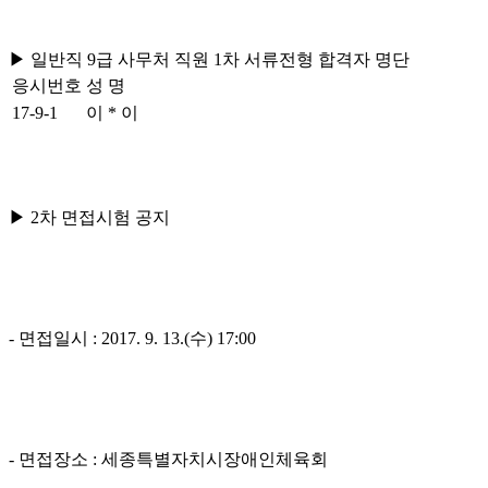
▶ 일반직
9
급 사무처 직원
1
차 서류전형 합격자 명단
응시번호
성 명
17-9-1
이
*
이
▶
2
차 면접시험 공지
-
면접일시
: 2017. 9. 13.(
수
) 17:00
-
면접장소
:
세종특별자치시장애인체육회