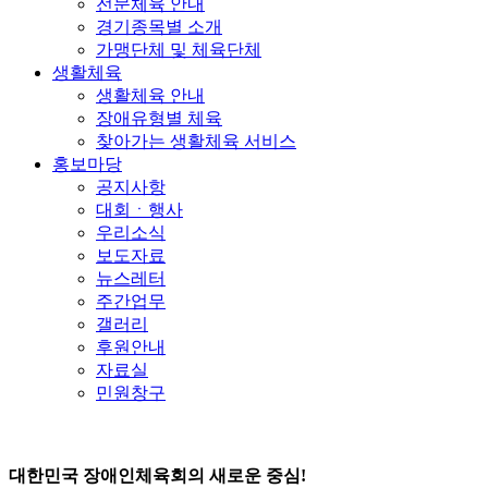
전문체육 안내
경기종목별 소개
가맹단체 및 체육단체
생활체육
생활체육 안내
장애유형별 체육
찾아가는 생활체육 서비스
홍보마당
공지사항
대회ㆍ행사
우리소식
보도자료
뉴스레터
주간업무
갤러리
후원안내
자료실
민원창구
대한민국 장애인체육회의 새로운 중심!