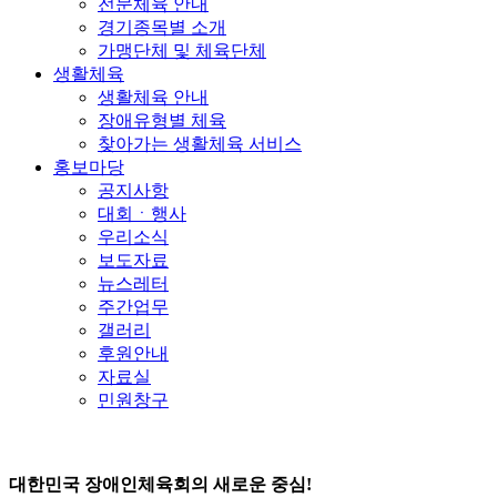
전문체육 안내
경기종목별 소개
가맹단체 및 체육단체
생활체육
생활체육 안내
장애유형별 체육
찾아가는 생활체육 서비스
홍보마당
공지사항
대회ㆍ행사
우리소식
보도자료
뉴스레터
주간업무
갤러리
후원안내
자료실
민원창구
대한민국 장애인체육회의 새로운 중심!