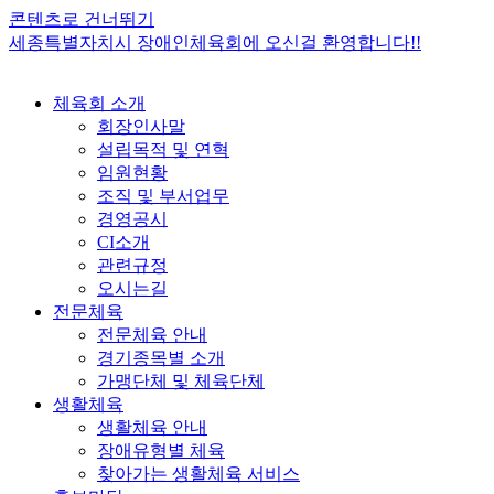
콘텐츠로 건너뛰기
세종특별자치시 장애인체육회에 오신걸 환영합니다!!
체육회 소개
회장인사말
설립목적 및 연혁
임원현황
조직 및 부서업무
경영공시
CI소개
관련규정
오시는길
전문체육
전문체육 안내
경기종목별 소개
가맹단체 및 체육단체
생활체육
생활체육 안내
장애유형별 체육
찾아가는 생활체육 서비스