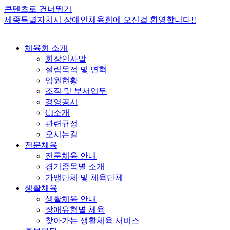
콘텐츠로 건너뛰기
세종특별자치시 장애인체육회에 오신걸 환영합니다!!
체육회 소개
회장인사말
설립목적 및 연혁
임원현황
조직 및 부서업무
경영공시
CI소개
관련규정
오시는길
전문체육
전문체육 안내
경기종목별 소개
가맹단체 및 체육단체
생활체육
생활체육 안내
장애유형별 체육
찾아가는 생활체육 서비스