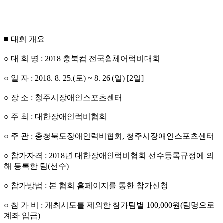
■ 대회 개요
○ 대 회 명
: 2018
충북컵 전국휠체어럭비대회
○ 일 자
: 2018. 8. 25.(
토
) ~ 8. 26.(
일
) [2
일
]
○ 장 소
:
청주시장애인스포츠센터
○ 주 최
:
대한장애인럭비협회
○ 주 관
:
충청북도장애인럭비협회
,
청주시장애인스포츠센터
○ 참가자격
: 2018
년 대한장애인럭비협회 선수등록규정에 의
해 등록한 팀
(
선수
)
○ 참가방법
:
본 협회 홈페이지를 통한 참가신청
○ 참 가 비
:
개최시도를 제외한 참가팀별
100,000
원
(
팀명으로
계좌 입금
)