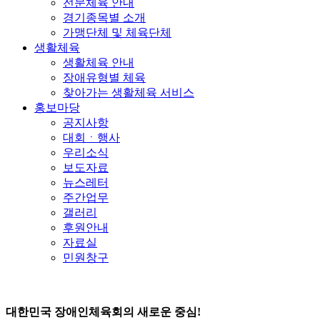
전문체육 안내
경기종목별 소개
가맹단체 및 체육단체
생활체육
생활체육 안내
장애유형별 체육
찾아가는 생활체육 서비스
홍보마당
공지사항
대회ㆍ행사
우리소식
보도자료
뉴스레터
주간업무
갤러리
후원안내
자료실
민원창구
대한민국 장애인체육회의 새로운 중심!