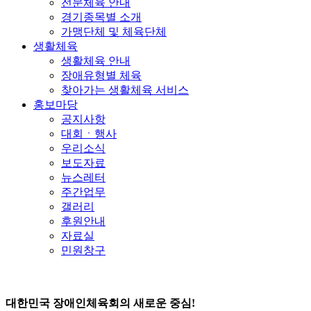
전문체육 안내
경기종목별 소개
가맹단체 및 체육단체
생활체육
생활체육 안내
장애유형별 체육
찾아가는 생활체육 서비스
홍보마당
공지사항
대회ㆍ행사
우리소식
보도자료
뉴스레터
주간업무
갤러리
후원안내
자료실
민원창구
대한민국 장애인체육회의 새로운 중심!