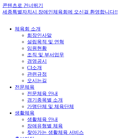
콘텐츠로 건너뛰기
세종특별자치시 장애인체육회에 오신걸 환영합니다!!
체육회 소개
회장인사말
설립목적 및 연혁
임원현황
조직 및 부서업무
경영공시
CI소개
관련규정
오시는길
전문체육
전문체육 안내
경기종목별 소개
가맹단체 및 체육단체
생활체육
생활체육 안내
장애유형별 체육
찾아가는 생활체육 서비스