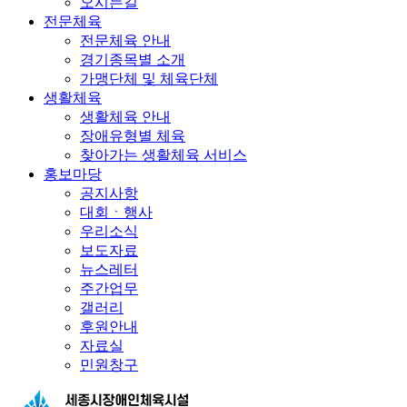
오시는길
전문체육
전문체육 안내
경기종목별 소개
가맹단체 및 체육단체
생활체육
생활체육 안내
장애유형별 체육
찾아가는 생활체육 서비스
홍보마당
공지사항
대회ㆍ행사
우리소식
보도자료
뉴스레터
주간업무
갤러리
후원안내
자료실
민원창구