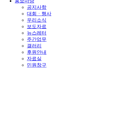
홍보마당
공지사항
대회ㆍ행사
우리소식
보도자료
뉴스레터
주간업무
갤러리
후원안내
자료실
민원창구