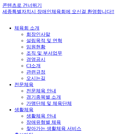
콘텐츠로 건너뛰기
세종특별자치시 장애인체육회에 오신걸 환영합니다!!
체육회 소개
회장인사말
설립목적 및 연혁
임원현황
조직 및 부서업무
경영공시
CI소개
관련규정
오시는길
전문체육
전문체육 안내
경기종목별 소개
가맹단체 및 체육단체
생활체육
생활체육 안내
장애유형별 체육
찾아가는 생활체육 서비스