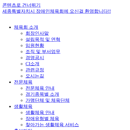
콘텐츠로 건너뛰기
세종특별자치시 장애인체육회에 오신걸 환영합니다!!
체육회 소개
회장인사말
설립목적 및 연혁
임원현황
조직 및 부서업무
경영공시
CI소개
관련규정
오시는길
전문체육
전문체육 안내
경기종목별 소개
가맹단체 및 체육단체
생활체육
생활체육 안내
장애유형별 체육
찾아가는 생활체육 서비스