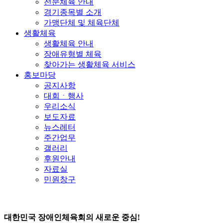
전문체육 안내
경기종목별 소개
가맹단체 및 체육단체
생활체육
생활체육 안내
장애유형별 체육
찾아가는 생활체육 서비스
홍보마당
공지사항
대회ㆍ행사
우리소식
보도자료
뉴스레터
주간업무
갤러리
후원안내
자료실
민원창구
대한민국 장애인체육회의 새로운 중심!