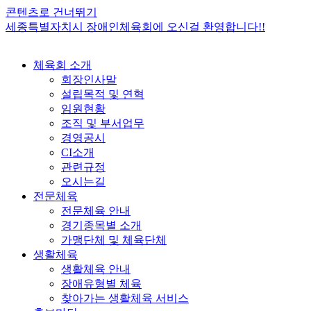
콘텐츠로 건너뛰기
세종특별자치시 장애인체육회에 오신걸 환영합니다!!
체육회 소개
회장인사말
설립목적 및 연혁
임원현황
조직 및 부서업무
경영공시
CI소개
관련규정
오시는길
전문체육
전문체육 안내
경기종목별 소개
가맹단체 및 체육단체
생활체육
생활체육 안내
장애유형별 체육
찾아가는 생활체육 서비스