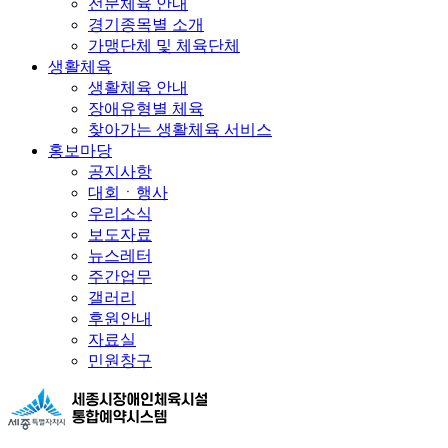
전문체육 안내
경기종목별 소개
가맹단체 및 체육단체
생활체육
생활체육 안내
장애유형별 체육
찾아가는 생활체육 서비스
홍보마당
공지사항
대회ㆍ행사
우리소식
보도자료
뉴스레터
주간업무
갤러리
후원안내
자료실
민원창구