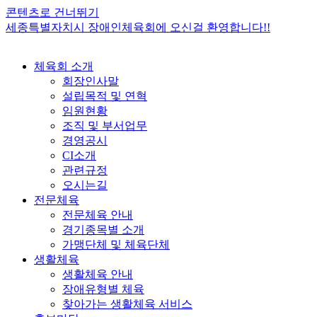
콘텐츠로 건너뛰기
세종특별자치시 장애인체육회에 오신걸 환영합니다!!
체육회 소개
회장인사말
설립목적 및 연혁
임원현황
조직 및 부서업무
경영공시
CI소개
관련규정
오시는길
전문체육
전문체육 안내
경기종목별 소개
가맹단체 및 체육단체
생활체육
생활체육 안내
장애유형별 체육
찾아가는 생활체육 서비스