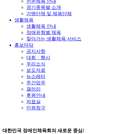
전문체육 안내
경기종목별 소개
가맹단체 및 체육단체
생활체육
생활체육 안내
장애유형별 체육
찾아가는 생활체육 서비스
홍보마당
공지사항
대회ㆍ행사
우리소식
보도자료
뉴스레터
주간업무
갤러리
후원안내
자료실
민원창구
대한민국 장애인체육회의 새로운 중심!