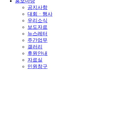
홍보마당
공지사항
대회ㆍ행사
우리소식
보도자료
뉴스레터
주간업무
갤러리
후원안내
자료실
민원창구