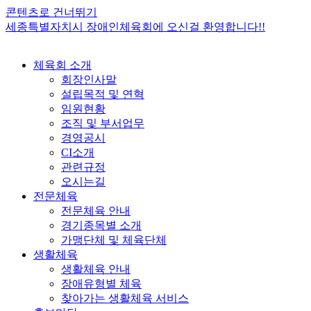
콘텐츠로 건너뛰기
세종특별자치시 장애인체육회에 오신걸 환영합니다!!
체육회 소개
회장인사말
설립목적 및 연혁
임원현황
조직 및 부서업무
경영공시
CI소개
관련규정
오시는길
전문체육
전문체육 안내
경기종목별 소개
가맹단체 및 체육단체
생활체육
생활체육 안내
장애유형별 체육
찾아가는 생활체육 서비스