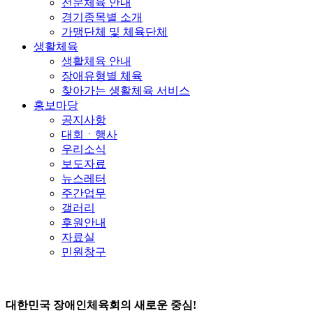
전문체육 안내
경기종목별 소개
가맹단체 및 체육단체
생활체육
생활체육 안내
장애유형별 체육
찾아가는 생활체육 서비스
홍보마당
공지사항
대회ㆍ행사
우리소식
보도자료
뉴스레터
주간업무
갤러리
후원안내
자료실
민원창구
대한민국 장애인체육회의 새로운 중심!