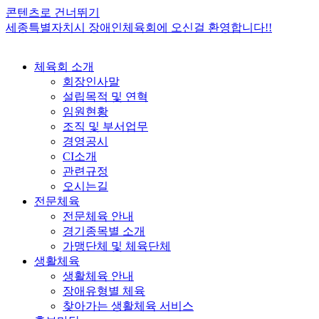
콘텐츠로 건너뛰기
세종특별자치시 장애인체육회에 오신걸 환영합니다!!
체육회 소개
회장인사말
설립목적 및 연혁
임원현황
조직 및 부서업무
경영공시
CI소개
관련규정
오시는길
전문체육
전문체육 안내
경기종목별 소개
가맹단체 및 체육단체
생활체육
생활체육 안내
장애유형별 체육
찾아가는 생활체육 서비스