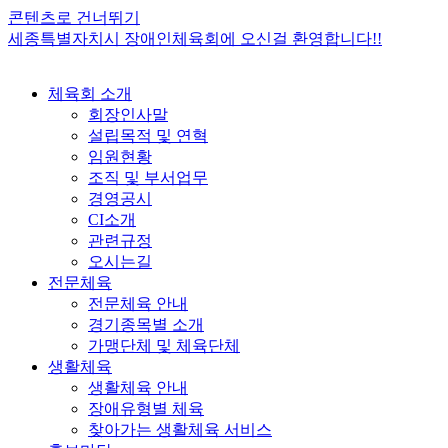
콘텐츠로 건너뛰기
세종특별자치시 장애인체육회에 오신걸 환영합니다!!
체육회 소개
회장인사말
설립목적 및 연혁
임원현황
조직 및 부서업무
경영공시
CI소개
관련규정
오시는길
전문체육
전문체육 안내
경기종목별 소개
가맹단체 및 체육단체
생활체육
생활체육 안내
장애유형별 체육
찾아가는 생활체육 서비스