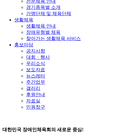
전문체육 안내
경기종목별 소개
가맹단체 및 체육단체
생활체육
생활체육 안내
장애유형별 체육
찾아가는 생활체육 서비스
홍보마당
공지사항
대회ㆍ행사
우리소식
보도자료
뉴스레터
주간업무
갤러리
후원안내
자료실
민원창구
대한민국 장애인체육회의 새로운 중심!