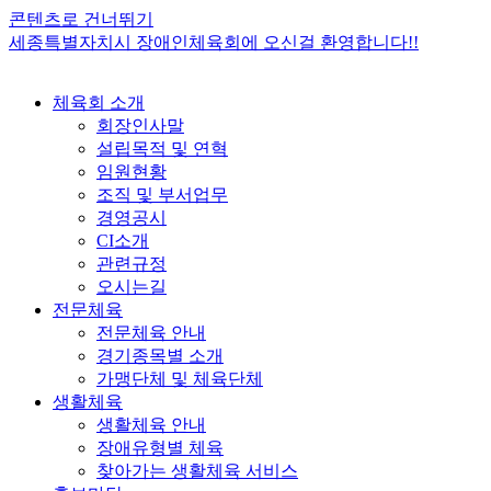
콘텐츠로 건너뛰기
세종특별자치시 장애인체육회에 오신걸 환영합니다!!
체육회 소개
회장인사말
설립목적 및 연혁
임원현황
조직 및 부서업무
경영공시
CI소개
관련규정
오시는길
전문체육
전문체육 안내
경기종목별 소개
가맹단체 및 체육단체
생활체육
생활체육 안내
장애유형별 체육
찾아가는 생활체육 서비스