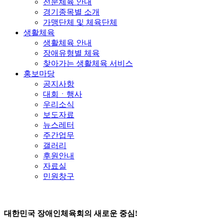
전문체육 안내
경기종목별 소개
가맹단체 및 체육단체
생활체육
생활체육 안내
장애유형별 체육
찾아가는 생활체육 서비스
홍보마당
공지사항
대회ㆍ행사
우리소식
보도자료
뉴스레터
주간업무
갤러리
후원안내
자료실
민원창구
대한민국 장애인체육회의 새로운 중심!