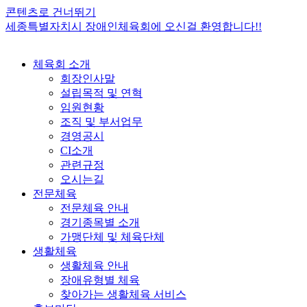
콘텐츠로 건너뛰기
세종특별자치시 장애인체육회에 오신걸 환영합니다!!
체육회 소개
회장인사말
설립목적 및 연혁
임원현황
조직 및 부서업무
경영공시
CI소개
관련규정
오시는길
전문체육
전문체육 안내
경기종목별 소개
가맹단체 및 체육단체
생활체육
생활체육 안내
장애유형별 체육
찾아가는 생활체육 서비스