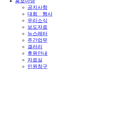
홍보마당
공지사항
대회ㆍ행사
우리소식
보도자료
뉴스레터
주간업무
갤러리
후원안내
자료실
민원창구