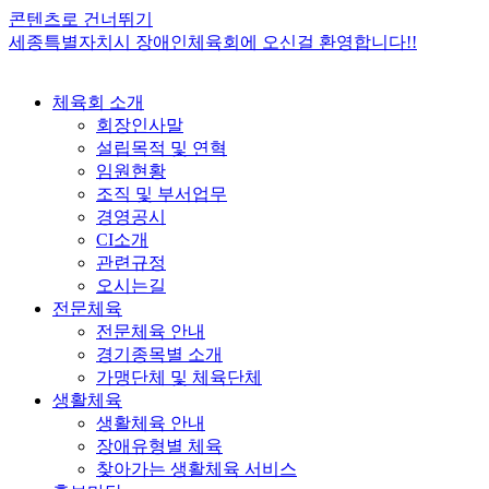
콘텐츠로 건너뛰기
세종특별자치시 장애인체육회에 오신걸 환영합니다!!
체육회 소개
회장인사말
설립목적 및 연혁
임원현황
조직 및 부서업무
경영공시
CI소개
관련규정
오시는길
전문체육
전문체육 안내
경기종목별 소개
가맹단체 및 체육단체
생활체육
생활체육 안내
장애유형별 체육
찾아가는 생활체육 서비스