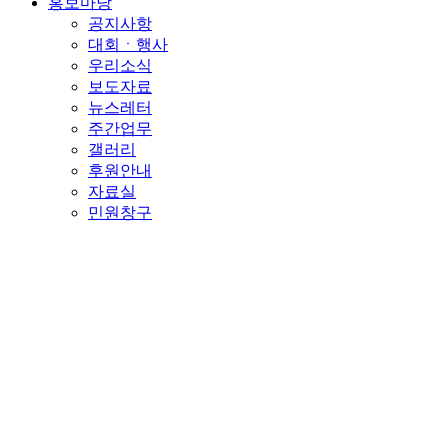
홍보마당
공지사항
대회ㆍ행사
우리소식
보도자료
뉴스레터
주간업무
갤러리
후원안내
자료실
민원창구